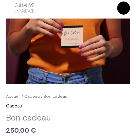
au
de
contenu
Bon
cadeau
Accueil
/
Cadeau
/ Bon cadeau
Cadeau
Bon cadeau
250,00
€