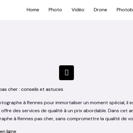
Home
Photo
Vidéo
Drone
Photo
I
n
s
s cher : conseils et astuces
t
a
hotographe à Rennes pour immortaliser un moment spécial, il e
g
 offre des services de qualité à un prix abordable. Dans cet ar
r
raphe à Rennes pas cher, sans compromettre la qualité de v
a
m
en ligne