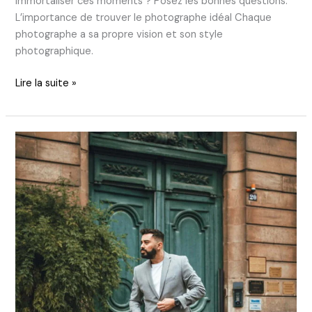
immortaliser ces moments ? Posez les bonnes questions.
L’importance de trouver le photographe idéal Chaque
photographe a sa propre vision et son style
photographique.
Lire la suite »
10
conseils
pour
trouver
le
photographe
parfait